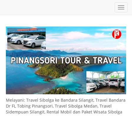
T
o
g
g
l
e
n
a
v
i
g
a
t
i
o
n
Melayani: Travel Sibolga ke Bandara Silangit, Travel Bandara
Dr FL Tobing Pinangsori, Travel Sibolga Medan, Travel
Sidempuan Silangit, Rental Mobil dan Paket Wisata Sibolga