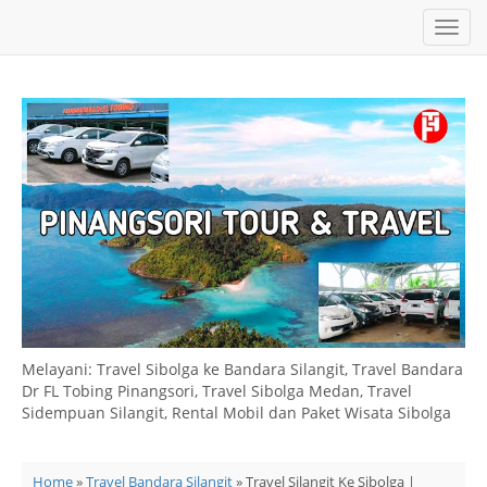
T
o
g
g
l
e
n
a
v
i
g
a
t
i
o
n
Melayani: Travel Sibolga ke Bandara Silangit, Travel Bandara
Dr FL Tobing Pinangsori, Travel Sibolga Medan, Travel
Sidempuan Silangit, Rental Mobil dan Paket Wisata Sibolga
Home
»
Travel Bandara Silangit
» Travel Silangit Ke Sibolga |