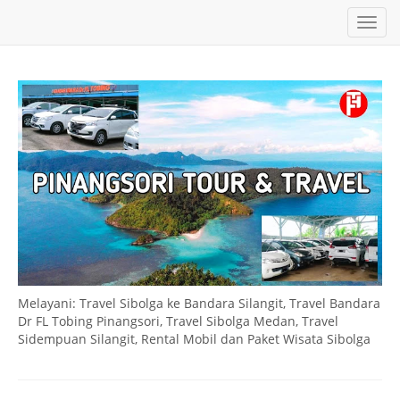
T
o
g
g
l
e
n
a
v
i
g
a
t
i
o
n
Melayani: Travel Sibolga ke Bandara Silangit, Travel Bandara
Dr FL Tobing Pinangsori, Travel Sibolga Medan, Travel
Sidempuan Silangit, Rental Mobil dan Paket Wisata Sibolga