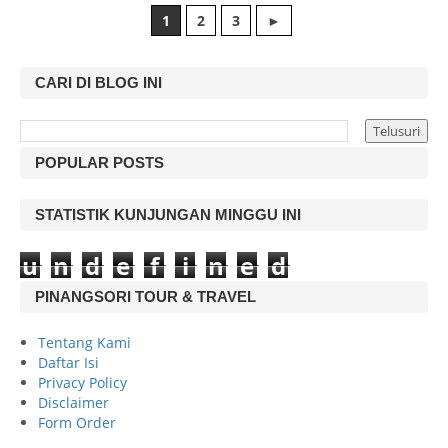
1
2
3
►
CARI DI BLOG INI
POPULAR POSTS
STATISTIK KUNJUNGAN MINGGU INI
u
n
d
e
f
i
n
e
d
PINANGSORI TOUR & TRAVEL
Tentang Kami
Daftar Isi
Privacy Policy
Disclaimer
Form Order